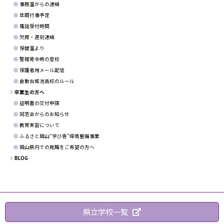
事務室からの連絡
年間行事予定
電話受付時間
欠席・遅刻連絡
保健室より
警報発令時の登校
保護者用メール配信
倉敷古城池高校のルール
卒業生の方へ
証明書の交付申請
同窓会からのお知らせ
教育実習について
ふるさと岡山“学び舎”環境整備事業
岡山県内での就職をご希望の方へ
BLOG
県立学校一覧