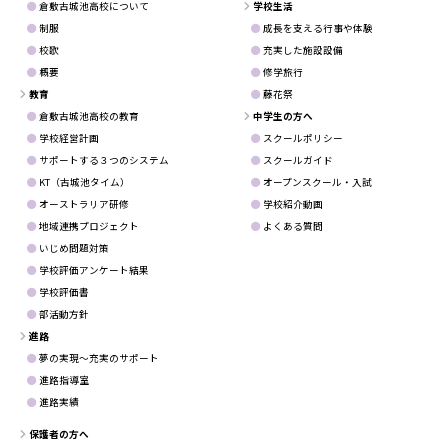
倉敷古城池高校について
学校生活
制服
成長を支える行事や体験
校歌
充実した施設設備
概要
修学旅行
教育
藤花祭
倉敷古城池高校の教育
中学生の方へ
学校経営計画
スクールポリシー
サポートする３つのシステム
スクールガイド
KT（古城池タイム）
オープンスクール・入試
オーストラリア研修
学校紹介動画
地域連携プロジェクト
よくある質問
いじめ問題対策
学校評価アンケート結果
学校評価書
部活動方針
進路
夢の実現～充実のサポート
進路指導室
進路実績
保護者の方へ