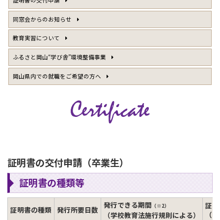
同窓会からのお知らせ
教育実習について
ふるさと岡山“学び舎”環境整備事業
岡山県内での就職をご希望の方へ
証明書の交付申請（卒業生）
証明書の種類等
発行できる期間
証明
（※2）
証明書の種類
発行所要日数
（１
（学校教育法施行規則による）