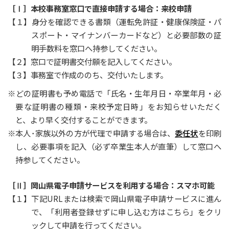
［Ⅰ］本校事務室窓口で直接申請する場合：来校申請
【１】身分を確認できる書類（運転免許証・健康保険証・パ
スポート・マイナンバーカードなど）と必要部数の証
明手数料を窓口へ持参してください。
【２】窓口で証明書交付願を記入してください。
【３】事務室で作成ののち、交付いたします。
※どの証明書も予め電話で「氏名・生年月日・卒業年月・必
要な証明書の種類・来校予定日時」をお知らせいただく
と、より早く交付することができます。
※本人･家族以外の方が代理で申請する場合は、
委任状
を印刷
し、必要事項を記入（必ず卒業生本人が直筆）して窓口へ
持参してください。
［Ⅱ］岡山県電子申請サービスを利用する場合：スマホ可能
【１】下記URLまたは検索で岡山県電子申請サービスに進ん
で、「利用者登録せずに申し込む方はこちら」をクリ
ックして申請を行ってください。