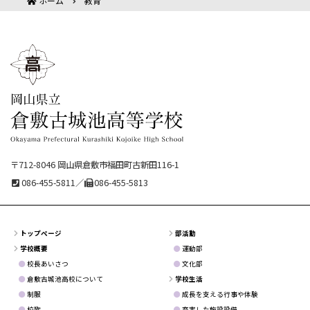
ホーム
教育
〒712-8046 岡山県倉敷市福田町古新田116-1
086-455-5811／
086-455-5813
トップページ
部活動
学校概要
運動部
校長あいさつ
文化部
倉敷古城池高校について
学校生活
制服
成長を支える行事や体験
校歌
充実した施設設備