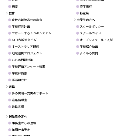
概要
修学旅行
教育
藤花祭
倉敷古城池高校の教育
中学生の方へ
学校経営計画
スクールポリシー
サポートする３つのシステム
スクールガイド
KT（古城池タイム）
オープンスクール・入試
オーストラリア研修
学校紹介動画
地域連携プロジェクト
よくある質問
いじめ問題対策
学校評価アンケート結果
学校評価書
部活動方針
進路
夢の実現～充実のサポート
進路指導室
進路実績
保護者の方へ
事務室からの連絡
年間行事予定