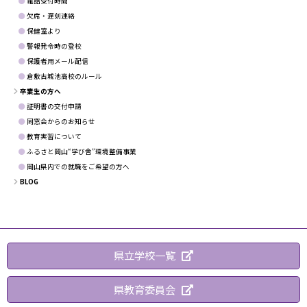
電話受付時間
欠席・遅刻連絡
保健室より
警報発令時の登校
保護者用メール配信
倉敷古城池高校のルール
卒業生の方へ
証明書の交付申請
同窓会からのお知らせ
教育実習について
ふるさと岡山“学び舎”環境整備事業
岡山県内での就職をご希望の方へ
BLOG
県立学校一覧
県教育委員会