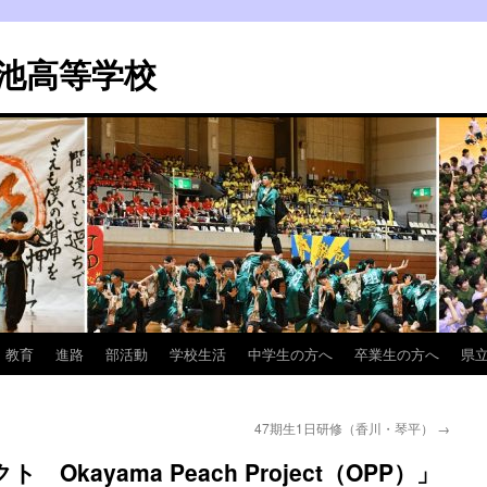
池高等学校
教育
進路
部活動
学校生活
中学生の方へ
卒業生の方へ
県
47期生1日研修（香川・琴平）
→
kayama Peach Project（OPP）」