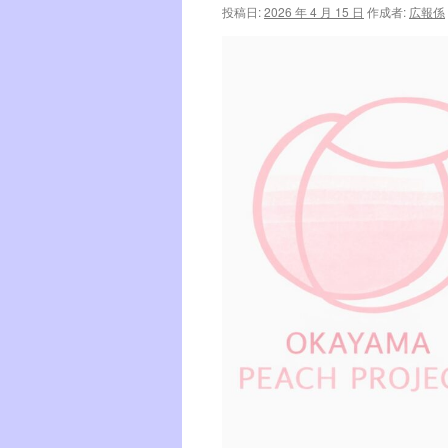
投稿日:
2026 年 4 月 15 日
作成者:
広報係
ツ
へ
ス
キ
ッ
プ