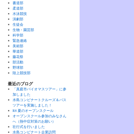
書道部
柔道部
水泳競技
演劇部
生徒会
生物・園芸部
科学部
緊急連絡
美術部
華道部
藤花祭
部活動
野球部
陸上競技部
最近のブログ
「真庭市バイオマスツアー」に参
加しました
水島コンビナートクルーズ＆バス
ツアーを実施しました！
R8 夏のオープンスクール
オープンスクール参加のみなさん
へ（熱中症対策のお願い）
壮行式を行いました
水島コンビナート企業訪問