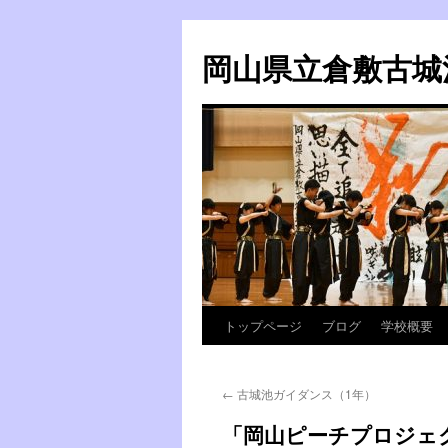
岡山県立倉敷古城
トップページ
ブログ
学校概要
コ
ン
←
古城池ガイダンス（1年）
テ
「岡山ピーチプロジェクト O
ン