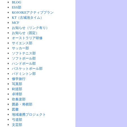
BLOG
ESS部
KOJOIKEアクティブプラン
KT（古城池タイム）
MCF
お知らせ（リンク有り）
お知らせ（固定）
オーストラリア研修
サイエンス部
サッカー部
ソフトテニス部
ソフトボール部
ハンドボール部
バスケットボール部
バドミントン部
修学旅行
写真部
剣道部
卓球部
吹奏楽部
囲碁・将棋部
図書
地域連携プロジェクト
弓道部
文芸部